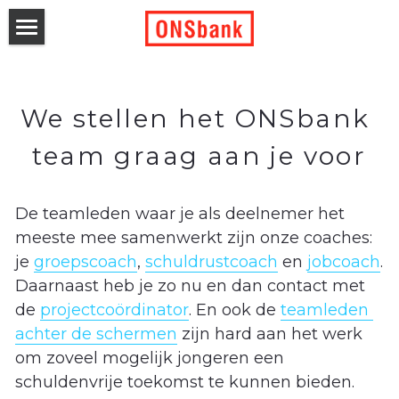
aanmeldformulier
het programma
We stellen het ONSbank 
over ons
het programma
team graag aan je voor
ervaringen
nieuws
over ons
De teamleden waar je als deelnemer het 
workshopleiders
ONSbank team
doneren
nieuws
meeste mee samenwerkt zijn onze coaches: 
je 
groepscoach
, 
schuldrustcoach
en 
jobcoach
. 
coaches
vacatures
nieuwsbrief
samenwerken
Daarnaast heb je zo nu en dan contact met 
ONSbank Next Level
raad van toezicht
de 
projectcoördinator
. En ook de 
teamleden 
Zoeken
achter de schermen
zijn hard aan het werk 
creatieve resultaten
partners
om zoveel mogelijk jongeren een 
ik heb hulp nodig bij mijn
schuldenvrije toekomst te kunnen bieden. 
schulden
vragen & antwoorden
verantwoording