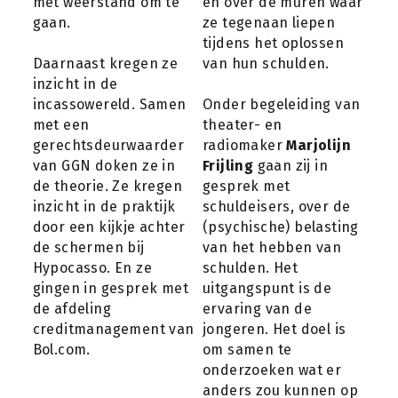
met weerstand om te 
en over de muren waar 
gaan.
ze tegenaan liepen 
tijdens het oplossen 
Daarnaast kregen ze 
van hun schulden.
inzicht in de 
incassowereld. Samen 
Onder begeleiding van 
met een 
theater- en 
gerechtsdeurwaarder 
radiomaker 
Marjolijn 
van GGN doken ze in 
Frijling
 gaan zij in 
de theorie. Ze kregen 
gesprek met 
inzicht in de praktijk 
schuldeisers, over de 
door een kijkje achter 
(psychische) belasting 
de schermen bij 
van het hebben van 
Hypocasso. En ze 
schulden. Het 
gingen in gesprek met 
uitgangspunt is de 
de afdeling 
ervaring van de 
creditmanagement van 
jongeren. Het doel is 
Bol.com.
om samen te 
onderzoeken wat er 
anders zou kunnen op 