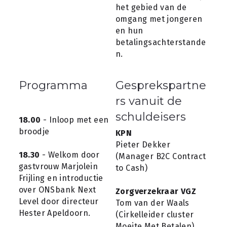
het gebied van de 
omgang met jongeren 
en hun 
betalingsachterstande
n.
Programma
Gesprekspartne
rs vanuit de 
schuldeisers
18.00
 - Inloop met een 
broodje
KPN
Pieter Dekker
18.30
 - Welkom door 
(Manager B2C Contract 
gastvrouw Marjolein 
to Cash)
Frijling en introductie 
over ONSbank Next 
Zorgverzekraar VGZ 
Level door directeur 
Tom van der Waals
Hester Apeldoorn.
(Cirkelleider cluster 
Moeite Met Betalen)