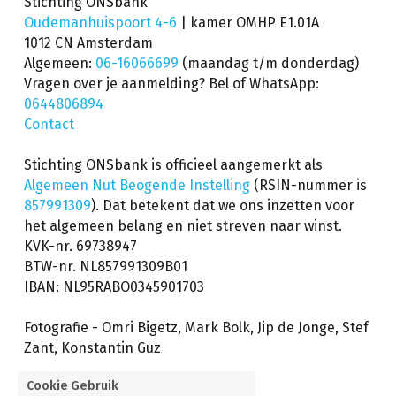
Stichting ONSbank
Oudemanhuispoort 4-6 
| kamer OMHP E1.01A
1012 CN Amsterdam
Algemeen: 
06-16066699
(maandag t/m donderdag) 
Vragen over je aanmelding? Bel of WhatsApp: 
0644806894
Contact
Stichting ONSbank is officieel aangemerkt als 
Algemeen Nut Beogende Instelling
 (RSIN-nummer is 
857991309
). Dat betekent dat we ons inzetten voor 
het algemeen belang en niet streven naar winst.
KVK-nr. 69738947
BTW-nr. NL857991309B01
IBAN: NL95RABO0345901703
Fotografie - Omri Bigetz, Mark Bolk, Jip de Jonge, Stef 
Zant, Konstantin Guz
Cookie Gebruik
© Stichting ONSbank