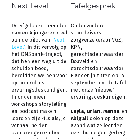
Next Level
Tafelgesprek
De afgelopen maanden 
Onder andere 
namen 4 jongeren deel 
schuldeisers 
aan de pilot van '
Next 
zorgverzekeraar VGZ, 
Level
'
. In dit vervolg op 
KPN, 
het ONSbank-traject, 
gerechtsdeurwaarder 
dat hen een weg uit de 
Bosveld en 
schulden bood, 
gerechtsdeurwaarder 
bereidden we hen voor 
Flanderijn zitten op 19 
op hun rol als 
september om de tafel 
ervaringsdeskundigen. 
met onze 'nieuwe' 
In onder meer 
ervaringsdeskundigen.
workshops storytelling 
en podcast maken 
Layla, Brian, Manna
 en 
leerden zij skills als; je 
Abigail
 delen op deze 
verhaal helder 
avond wat ze leerden 
overbrengen en hoe 
over hun eigen gedrag 