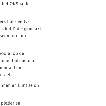
n het ONSbank-
-, film- en tv-
schuld', die gemaakt 
seerd op hun 
ooral op de 
ument als acteur. 
mentaal en 
 ziet. 
ennen en kunt ze on 
lezier en 