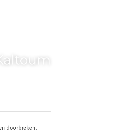
Kaltoum 
 en doorbreken’. 