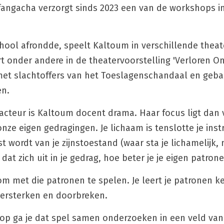
angacha verzorgt sinds 2023 een van de workshops i
hool afrondde, speelt Kaltoum in verschillende theater
rt onder andere in de theatervoorstelling 'Verloren On
met slachtoffers van het Toeslagenschandaal en geba
en.
acteur is Kaltoum docent drama. Haar focus ligt dan v
ze eigen gedragingen. Je lichaam is tenslotte je instr
 wordt van je zijnstoestand (waar sta je lichamelijk, 
at zich uit in je gedrag, hoe beter je je eigen patronen
om met die patronen te spelen. Je leert je patronen k
 versterken en doorbreken.
p ga je dat spel samen onderzoeken in een veld van p