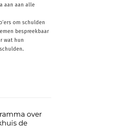
 aan aan alle 
’ers om schulden 
lemen bespreekbaar 
e
r wat hun 
 schulden.
gramma over
khuis de