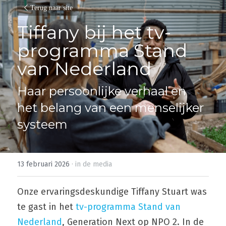
Terug naar site
Tiffany bij het tv-
programma Stand 
van Nederland
Haar persoonlijke verhaal en 
het belang van een menselijker 
systeem
13 februari 2026
·
in de media
Onze ervaringsdeskundige Tiffany Stuart was 
te gast in het 
tv-programma Stand van 
Nederland
, Generation Next op NPO 2. In de 