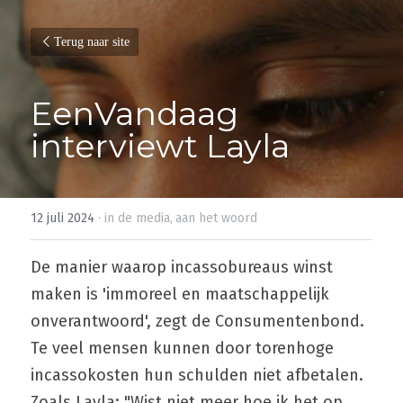
Terug naar site
EenVandaag 
interviewt Layla
12 juli 2024
·
in de media,
aan het woord
De manier waarop incassobureaus winst 
maken is 'immoreel en maatschappelijk 
onverantwoord', zegt de Consumentenbond. 
Te veel mensen kunnen door torenhoge 
incassokosten hun schulden niet afbetalen. 
Zoals Layla: "Wist niet meer hoe ik het op 