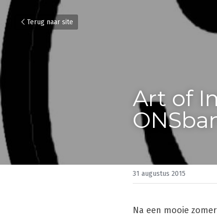
Terug naar site
Art of 
ONSba
31 augustus 2015
Na een mooie zomer z