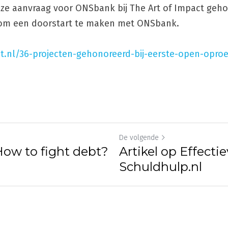
e aanvraag voor ONSbank bij The Art of Impact gehon
s om een doorstart te maken met ONSbank.
ct.nl/36-projecten-gehonoreerd-bij-eerste-open-opro
De volgende
How to fight debt?
Artikel op Effecti
Schuldhulp.nl