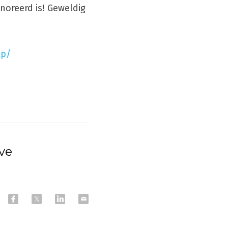
oreerd is! Geweldig 
ep/
eve