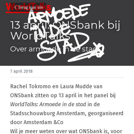
Terug naar site
13 april: ONSbank bij 
WorldTalks
Over armoede in de stad
7 april 2018
Rachel Tokromo​ en Laura Mudde​ van 
ONSbank zitten op 13 april in het panel bij 
WorldTalks: Armoede in de stad
 in de 
Stadsschouwburg Amsterdam, georganiseerd 
door Amsterdam &Co
Wil je meer weten over wat ONSbank is, voor 